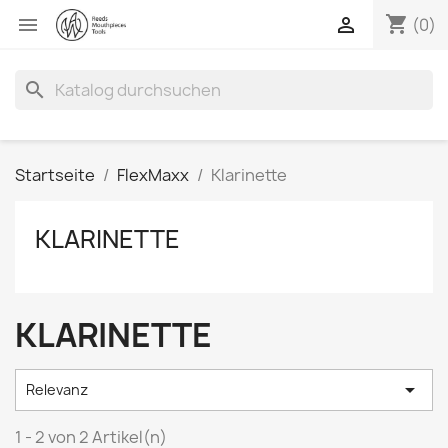
shopping_cart


(0)
search
Startseite
FlexMaxx
Klarinette
KLARINETTE
KLARINETTE

Relevanz
1 - 2 von 2 Artikel(n)