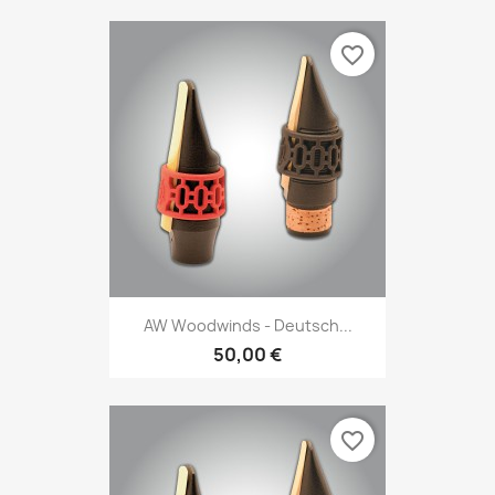
favorite_border
AW Woodwinds - Deutsch...
50,00 €
favorite_border