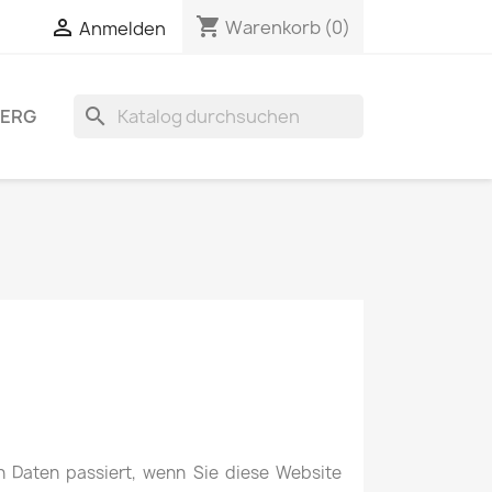
shopping_cart


Warenkorb
(0)
Anmelden
search
BERG
 Daten passiert, wenn Sie diese Website