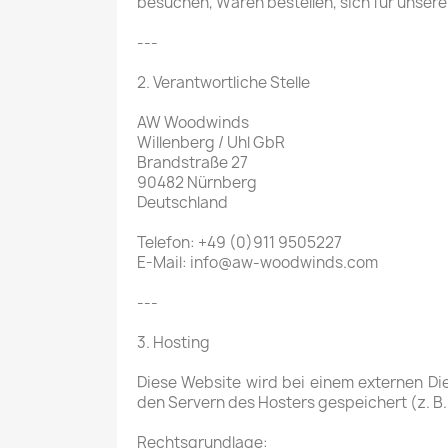
besuchen, Waren bestellen, sich für unser
---
2. Verantwortliche Stelle
AW Woodwinds
Willenberg / Uhl GbR
Brandstraße 27
90482 Nürnberg
Deutschland
Telefon: +49 (0)911 9505227
E-Mail: info@aw-woodwinds.com
---
3. Hosting
Diese Website wird bei einem externen Di
den Servern des Hosters gespeichert (z. B.
Rechtsgrundlage: