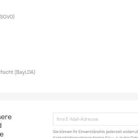
 DSGVO)
fsicht (BayLDA)
sere
d
Sie können Ihr Einverständnis jederzeit widerru
e
Kontaktinformationen finden Sie u. a. in der Da