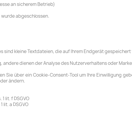
eresse an sicherem Betrieb)
V) wurde abgeschlossen.
 sind kleine Textdateien, die auf Ihrem Endgerät gespeichert
dig, andere dienen der Analyse des Nutzerverhaltens oder Mar
 Sie über ein Cookie-Consent-Tool um Ihre Einwilligung gebet
oder ändern.
 1 lit. f DSGVO
1 lit. a DSGVO