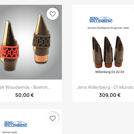
favorite_border
Vorschau
Vorschau


AW Woodwinds - Boehm...
Jens Willenberg - D1 Munds
50,00 €
309,00 €
favorite_border