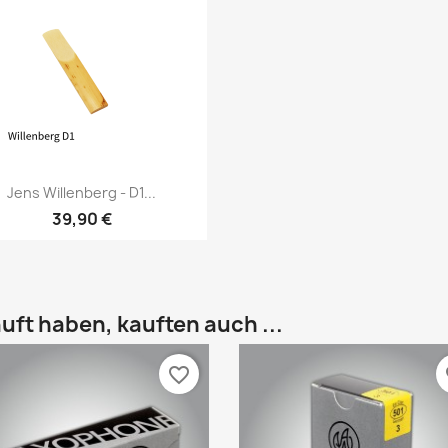
Vorschau

Jens Willenberg - D1...
39,90 €
uft haben, kauften auch ...
favorite_border
fa