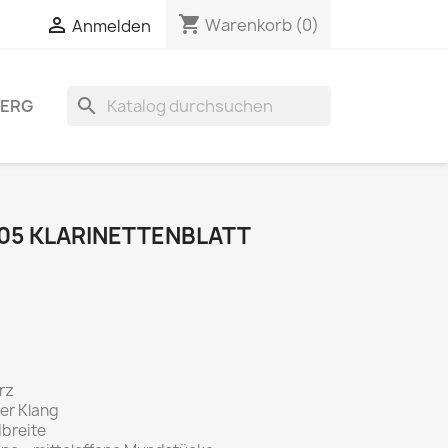
shopping_cart


Warenkorb
(0)
Anmelden
search
BERG
5 KLARINETTENBLATT
rz
ler Klang
breite