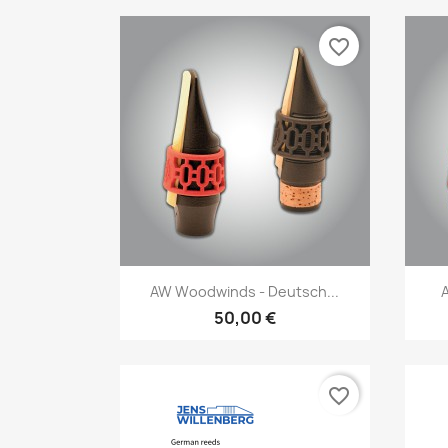
favorite_border
Vorschau

AW Woodwinds - Deutsch...
50,00 €
favorite_border