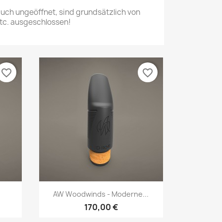
 auch ungeöffnet, sind grundsätzlich von
c. ausgeschlossen!
favorite_border
favorite_border
Vorschau

AW Woodwinds - Moderne...
170,00 €