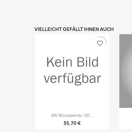
VIELLEICHT GEFÄLLT IHNEN AUCH
favorite_border
Vorschau

AW Woodwinds 120...
35,70 €