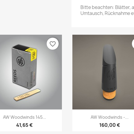
Bitte beachten: Blätter,
Umtausch, Rücknahme et
favorite_border
Vorschau
Vorschau


AW Woodwinds 145...
AW Woodwinds -...
41,65 €
160,00 €