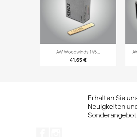
Vorschau

AW Woodwinds 145...
AW
41,65 €
Erhalten Sie un
Neuigkeiten un
Sonderangebot
Facebook
Instagram