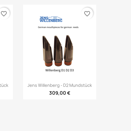
favorite_border
favorite_border
Vorschau

tück
Jens Willenberg - D2 Mundstück
309,00 €