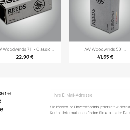
Vorschau
Vorschau


 Woodwinds 711 - Classic...
AW Woodwinds 501...
22,90 €
41,65 €
sere
d
Sie können Ihr Einverständnis jederzeit widerru
e
Kontaktinformationen finden Sie u. a. in der Da