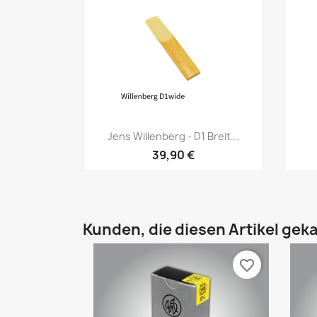
Vorschau

Jens Willenberg - D1 Breit...
39,90 €
Kunden, die diesen Artikel geka
favorite_border