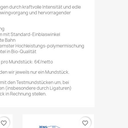
n durch kraftvolle Intensität und edle
hwingvorgang und hervorragender
ang
rm mit Standard-Einblaswinkel
ste Bahn
dernster Hochleistungs-polymermischung
tel in Bio-Qualität
 pro Mundstück: 6€/netto
en wir jeweils nur ein Mundstück.
 mit den Testmundstücken um, bei
n (insbesondere durch Ligaturen)
k in Rechnung stellen.
favorite_border
favorite_border