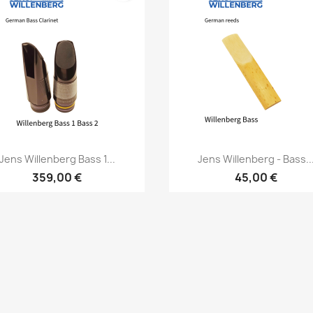
Vorschau
Vorschau


Jens Willenberg Bass 1...
Jens Willenberg - Bass..
359,00 €
45,00 €