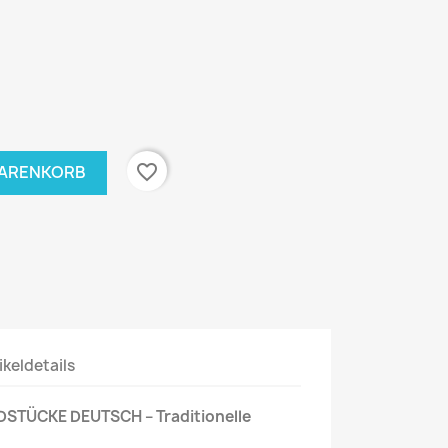
favorite_border
WARENKORB
ikeldetails
TÜCKE DEUTSCH – Traditionelle