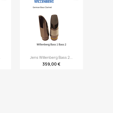
Vorschau

.
Jens Willenberg Bass 2...
359,00 €