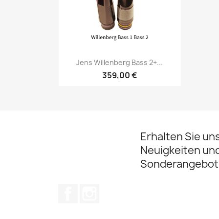
Vorschau

Jens Willenberg Bass 2+...
359,00 €
Erhalten Sie un
Neuigkeiten un
Sonderangebot
Facebook
Instagram