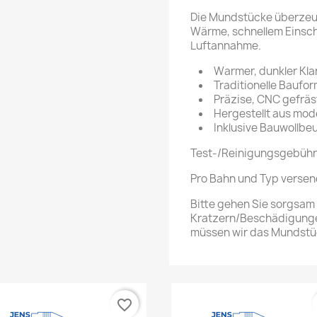
Die Mundstücke überzeuge
Wärme, schnellem Einsc
Luftannahme.
Warmer, dunkler Kl
Traditionelle Baufo
Präzise, CNC gefrä
Hergestellt aus mo
Inklusive Bauwollbeu
Test-/Reinigungsgebühr
Pro Bahn und Typ versend
Bitte gehen Sie sorgsam
Kratzern/Beschädigunge
müssen wir das Mundstüc
favorite_border