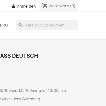
shopping_cart


Warenkorb
(0)
Anmelden
search
BERG
ASS DEUTSCH
n 130/100mm, 135/100mm und 140/100mm
winds, Jens Willenberg