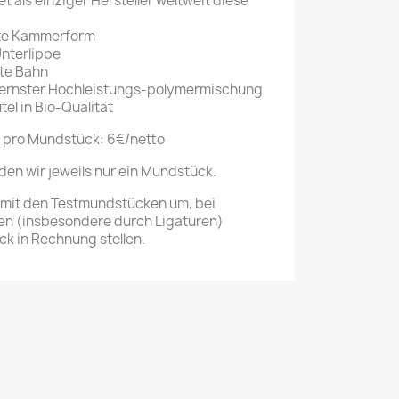
 als einziger Hersteller weltweit diese
te Kammerform
Unterlippe
ste Bahn
dernster Hochleistungs-polymermischung
tel in Bio-Qualität
 pro Mundstück: 6€/netto
en wir jeweils nur ein Mundstück.
 mit den Testmundstücken um, bei
n (insbesondere durch Ligaturen)
k in Rechnung stellen.