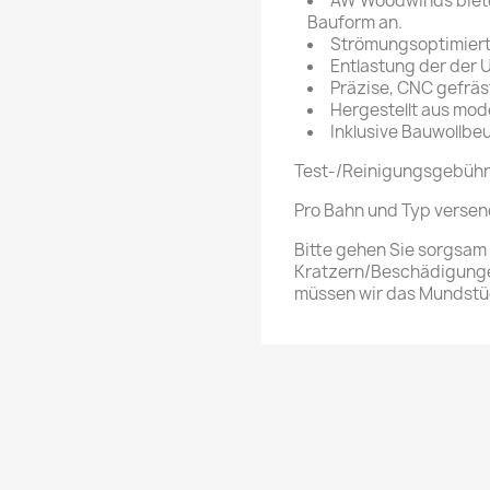
AW Woodwinds bietet
Bauform an.
Strömungsoptimier
Entlastung der der 
Präzise, CNC gefrä
Hergestellt aus mo
Inklusive Bauwollbeu
Test-/Reinigungsgebühr
Pro Bahn und Typ versend
Bitte gehen Sie sorgsam
Kratzern/Beschädigunge
müssen wir das Mundstüc