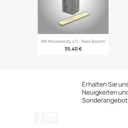
Vorschau

AW Woodwinds 411 - Bass Boehm
35,40 €
Erhalten Sie un
Neuigkeiten un
Sonderangebot
Facebook
Instagram