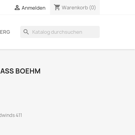
shopping_cart


Warenkorb
(0)
Anmelden
search
BERG
BASS BOEHM
dwinds 411