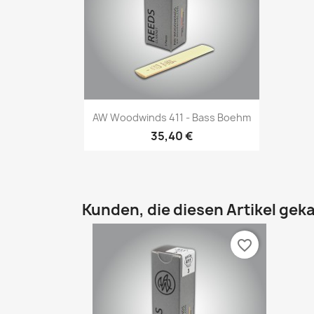
Vorschau

AW Woodwinds 411 - Bass Boehm
35,40 €
Kunden, die diesen Artikel geka
favorite_border