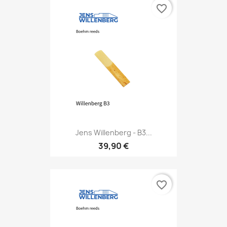
favorite_border
Jens Willenberg - B3...
39,90 €
favorite_border