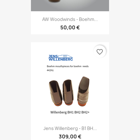
AW Woodwinds - Boehm...
50,00 €
favorite_border
Jens Willenberg - B1 BH...
309,00 €