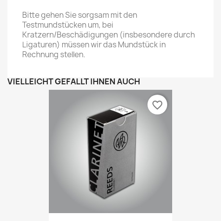
Bitte gehen Sie sorgsam mit den
Testmundstücken um, bei
Kratzern/Beschädigungen (insbesondere durch
Ligaturen) müssen wir das Mundstück in
Rechnung stellen.
VIELLEICHT GEFÄLLT IHNEN AUCH
favorite_border