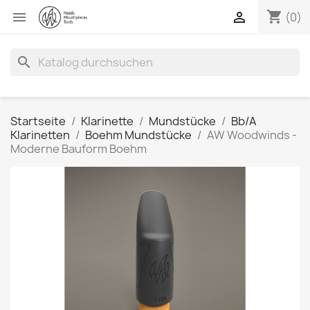
shopping_cart


(0)
search
Startseite
Klarinette
Mundstücke
Bb/A
Klarinetten
Boehm Mundstücke
AW Woodwinds -
Moderne Bauform Boehm