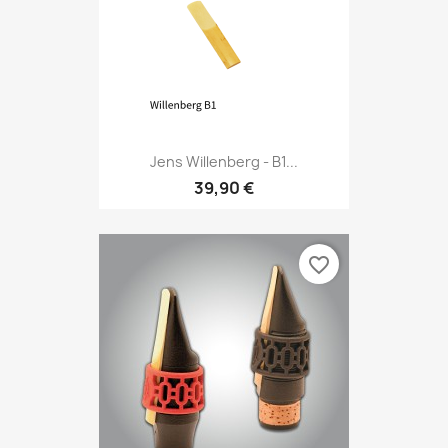
Jens Willenberg - B1...
39,90 €
favorite_border