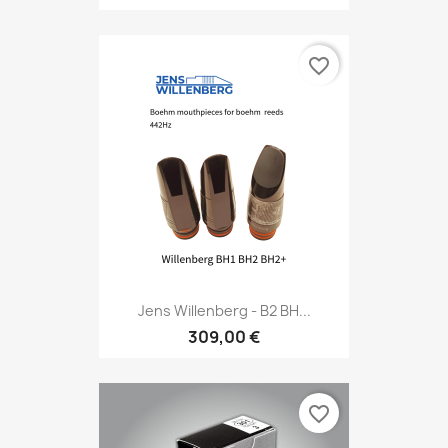
favorite_border
Jens Willenberg - B2 BH...
309,00 €
favorite_border