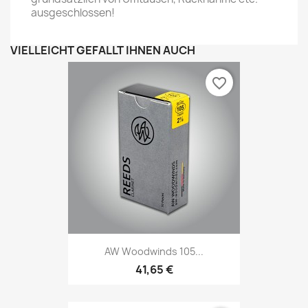
ausgeschlossen!
VIELLEICHT GEFÄLLT IHNEN AUCH
favorite_border
AW Woodwinds 105...
41,65 €