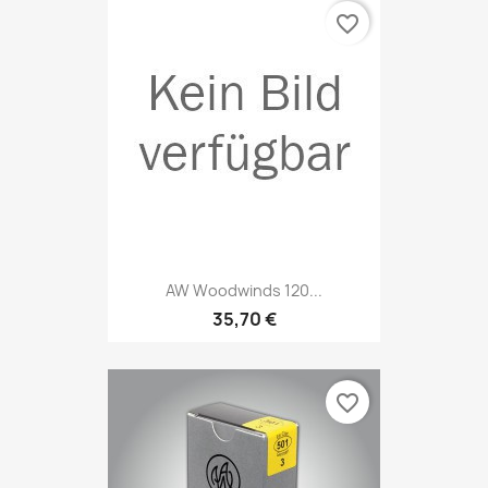
favorite_border
AW Woodwinds 120...
35,70 €
favorite_border