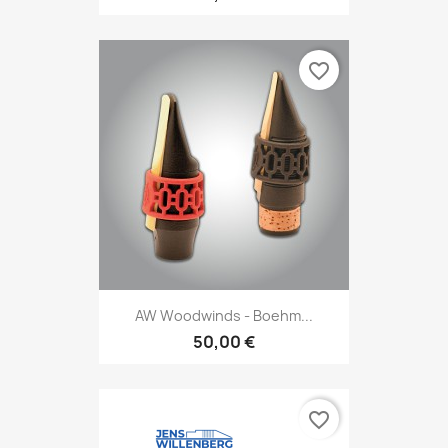
favorite_border
AW Woodwinds - Boehm...
50,00 €
favorite_border