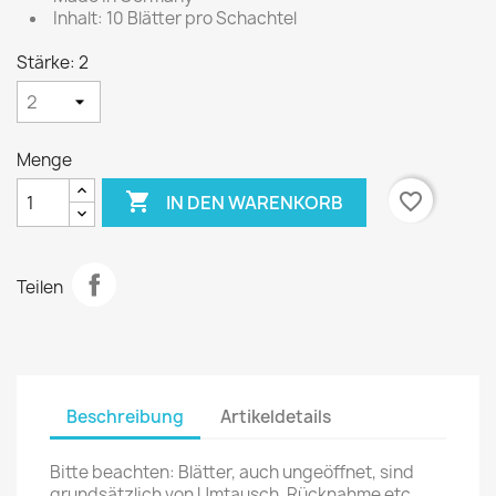
Inhalt: 10 Blätter pro Schachtel
Stärke: 2
Menge

favorite_border
IN DEN WARENKORB
Teilen
Beschreibung
Artikeldetails
Bitte beachten: Blätter, auch ungeöffnet, sind
grundsätzlich von Umtausch, Rücknahme etc.