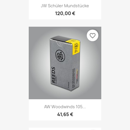
JW Schüler Mundstücke
120,00 €
favorite_border
AW Woodwinds 105...
41,65 €