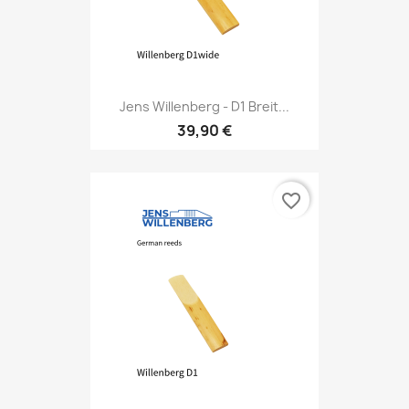
Jens Willenberg - D1 Breit...
39,90 €
favorite_border