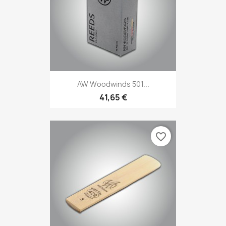
AW Woodwinds 501...
41,65 €
favorite_border