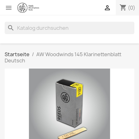
shopping_cart


(0)
search
Startseite
AW Woodwinds 145 Klarinettenblatt
Deutsch