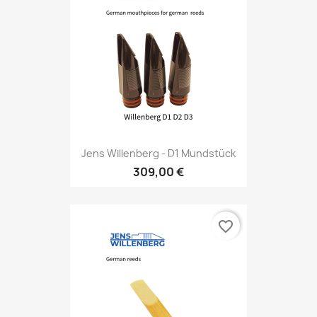
Jens Willenberg - D1 Mundstück
309,00 €
favorite_border