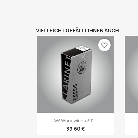
VIELLEICHT GEFÄLLT IHNEN AUCH
favorite_border
Vorschau

AW Woodwinds 301...
39,60 €