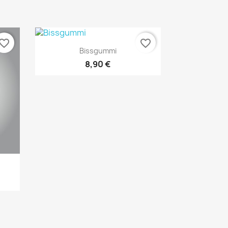
vorite_border
favorite_border
Vorschau

Bissgummi
8,90 €