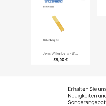
Vorschau

Jens Willenberg - B1...
39,90 €
Erhalten Sie un
Neuigkeiten un
Sonderangebot