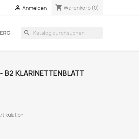
shopping_cart


Warenkorb
(0)
Anmelden
search
BERG
- B2 KLARINETTENBLATT
Artikulation