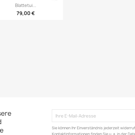
Vorschau

Blattetui...
79,00 €
sere
d
Sie können Ihr Einverständnis jederzeit widerru
e
Kontaktinformationen finden Sie u. a. in der Da