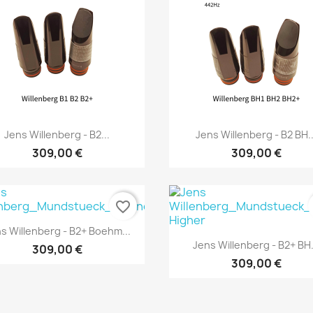
Vorschau
Vorschau


Jens Willenberg - B2...
Jens Willenberg - B2 BH..
309,00 €
309,00 €
favorite_border
Vorschau

s Willenberg - B2+ Boehm...
Vorschau

Jens Willenberg - B2+ BH.
309,00 €
309,00 €