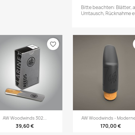
Bitte beachten: Blätter,
Umtausch, Rücknahme et
favorite_border
Vorschau
Vorschau


AW Woodwinds 302...
AW Woodwinds - Moderne.
39,60 €
170,00 €