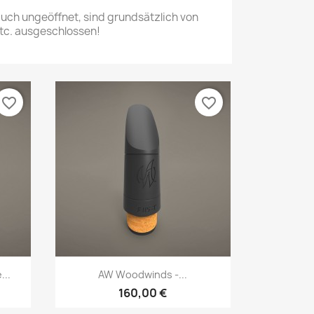
 auch ungeöffnet, sind grundsätzlich von
c. ausgeschlossen!
favorite_border
favorite_border
Vorschau

..
AW Woodwinds -...
160,00 €