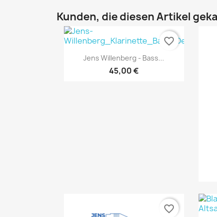
Kunden, die diesen Artikel geka
favorite_border
Vorschau

Jens Willenberg - Bass...
45,00 €
favorite_border