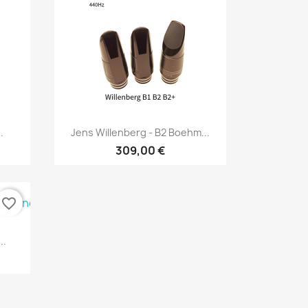
Vorschau

.
Jens Willenberg - B2 Boehm...
309,00 €
favorite_border
..