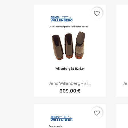
favorite_border
Vorschau

Jens Willenberg - B1...
Je
309,00 €
favorite_border