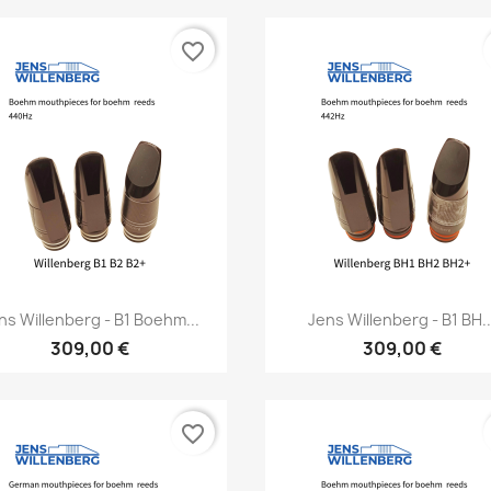
favorite_border
Vorschau
Vorschau


ns Willenberg - B1 Boehm...
Jens Willenberg - B1 BH..
309,00 €
309,00 €
favorite_border