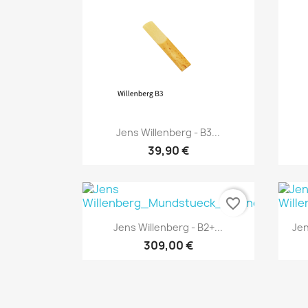
Vorschau

Jens Willenberg - B3...
39,90 €
favorite_border
Vorschau

Jens Willenberg - B2+...
Jen
309,00 €