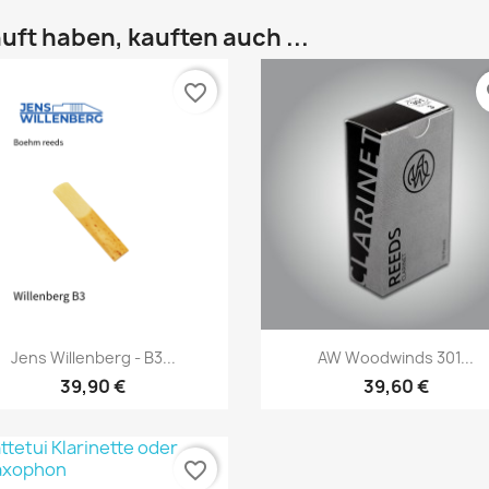
uft haben, kauften auch ...
favorite_border
fa
Vorschau
Vorschau


Jens Willenberg - B3...
AW Woodwinds 301...
39,90 €
39,60 €
favorite_border