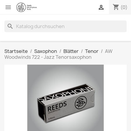
shopping_cart


(0)
search
Startseite
Saxophon
Blätter
Tenor
AW
Woodwinds 722 - Jazz Tenorsaxophon