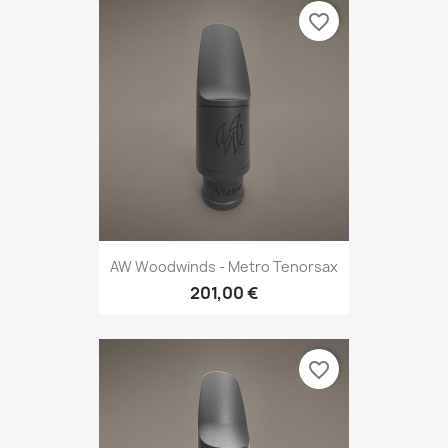
favorite_border
AW Woodwinds - Metro Tenorsax
201,00 €
favorite_border