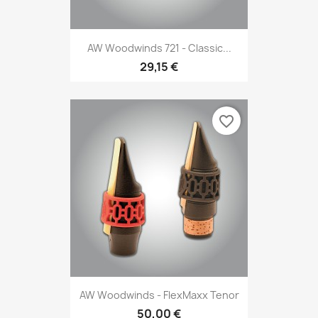
AW Woodwinds 721 - Classic...
29,15 €
favorite_border
AW Woodwinds - FlexMaxx Tenor
50,00 €