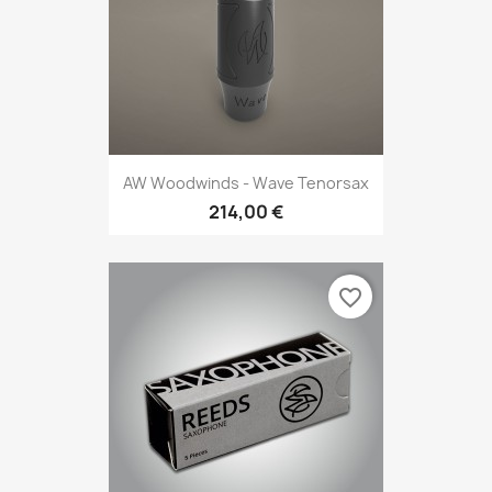
AW Woodwinds - Wave Tenorsax
214,00 €
favorite_border