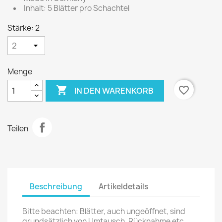
Inhalt: 5 Blätter pro Schachtel
Stärke: 2
Menge

favorite_border
IN DEN WARENKORB
Teilen
Beschreibung
Artikeldetails
Bitte beachten: Blätter, auch ungeöffnet, sind
grundsätzlich von Umtausch, Rücknahme etc.